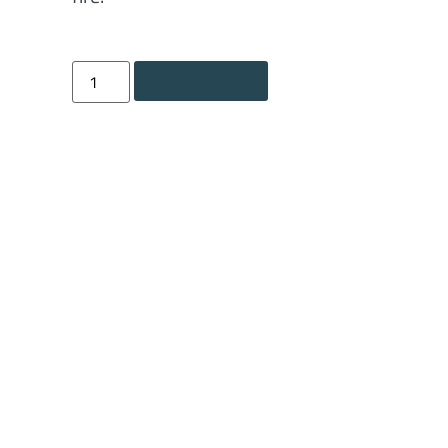
Adaugă în coș