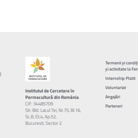
Termenii și condiți
și activitate la F
d
Internship Platit
Voluntariat
Institutul de Cercetare în
Angajări
Permacultură din România
CIF: 34485709
Parteneri
Str. Bld. Lacul Tei, Nr.75, Bl.16,
Sc.B, Et.4, Ap.52,
Bucuresti, Sector 2