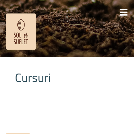
Cursuri